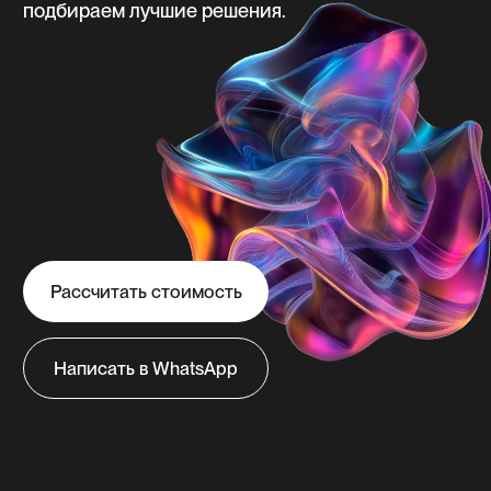
Рассчитать стоимость
Написать в WhatsApp
/
Йошкар-Ола
Главная
Создаём
эффективные сайты
в Йошкар-Оле
с продуманной
структурой, которые
привлекают ваших