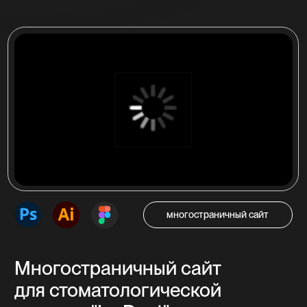
Одностраничный сайт (лендинг), который
побуждает посетителя совершить целевое
действие — нажать на кнопку звонка,
оставить заявку, сделать покупку.
от 25 000 ₽
от 7 до 14 дней
Многостраничный сайт
Страницы сайта с продуманной навигацией
связанные между собой. Подробное
описание предоставляемых услуг, товаров,
представление компании.
от 35 000 ₽
от 14 до 45 дней