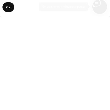
Ответим на любые вопросы
ОК
// 3
Адаптация, SEO, запуск
Делаем адаптацию сайта под все
разрешения экранов мобильных устройств
и планшетов. Подключаем все необходимые
сервисы аналитики, прописываем SEO-
ключи, виджеты и CRM-системы. Публикуем
сайт для поисковой выдачи.
// О нас
Наша задача —