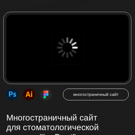
Одностраничный сайт (лендинг), который
побуждает посетителя совершить целевое
действие — нажать на кнопку звонка,
оставить заявку, сделать покупку.
от 25 000 ₽
от 7 до 14 дней
Многостраничный сайт
Страницы сайта с продуманной навигацией
связанные между собой. Подробное
описание предоставляемых услуг, товаров,
представление компании.
от 35 000 ₽
от 14 до 45 дней