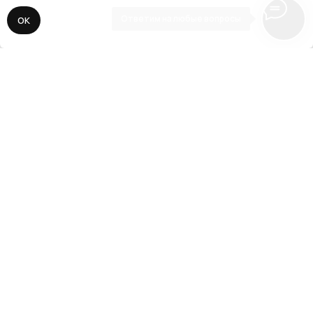
Ответим на любые вопросы
ОК
// 3
Адаптация, SEO, запуск
Делаем адаптацию сайта под все
разрешения экранов мобильных устройств
и планшетов. Подключаем все необходимые
сервисы аналитики, прописываем SEO-
ключи, виджеты и CRM-системы. Публикуем
сайт для поисковой выдачи.
// О нас
Наша задача —