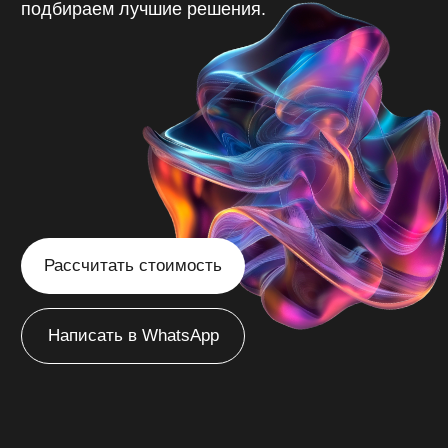
Рассчитать стоимость
Написать в WhatsApp
/
Создание сайтов в Старом Осколе
Главная
Создаём
эффективные сайты
в Старом Осколе
с продуманной
структурой, которые
привлекают ваших