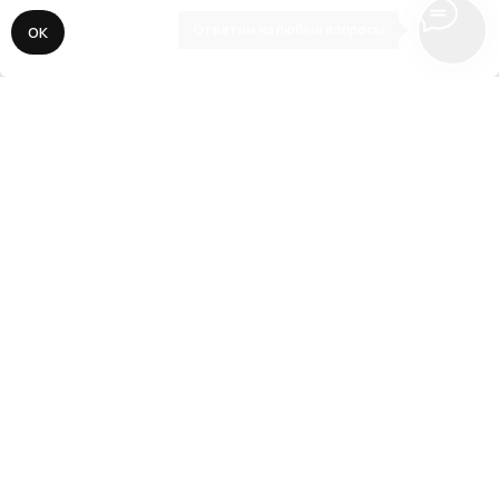
Ответим на любые вопросы
ОК
// 3
Адаптация, SEO, запуск
Делаем адаптацию сайта под все
разрешения экранов мобильных устройств
и планшетов. Подключаем все необходимые
сервисы аналитики, прописываем SEO-
ключи, виджеты и CRM-системы. Публикуем
сайт для поисковой выдачи.
// О нас
Наша задача —