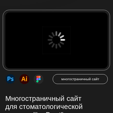
Одностраничный сайт (лендинг), который
побуждает посетителя совершить целевое
действие — нажать на кнопку звонка,
оставить заявку, сделать покупку.
от 25 000 ₽
от 7 до 14 дней
Многостраничный сайт
Страницы сайта с продуманной навигацией
связанные между собой. Подробное
описание предоставляемых услуг, товаров,
представление компании.
от 35 000 ₽
от 14 до 45 дней