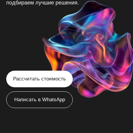
Рассчитать стоимость
Написать в WhatsApp
/
Видное
Главная
Создаём
эффективные сайты
в Видном
с продуманной
структурой, которые
привлекают ваших