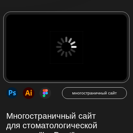
Одностраничный сайт (лендинг), который
побуждает посетителя совершить целевое
действие — нажать на кнопку звонка,
оставить заявку, сделать покупку.
от 25 000 ₽
от 7 до 14 дней
Многостраничный сайт
Страницы сайта с продуманной навигацией
связанные между собой. Подробное
описание предоставляемых услуг, товаров,
представление компании.
от 35 000 ₽
от 14 до 45 дней