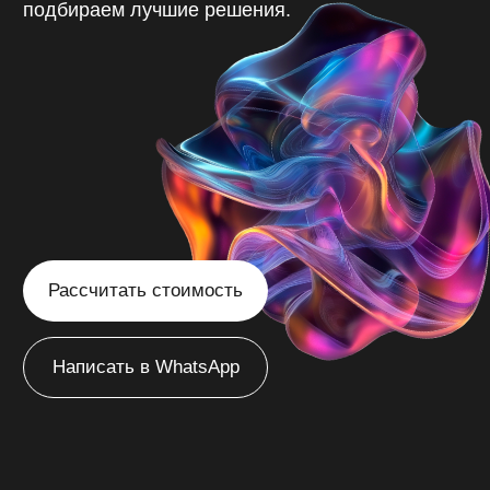
Рассчитать стоимость
Написать в WhatsApp
/
Воронеж
Главная
Создаём
эффективные сайты
в Воронеже
с продуманной
структурой, которые
привлекают ваших