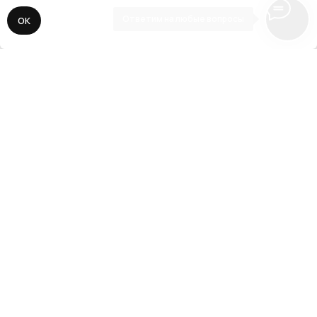
Ответим на любые вопросы
ОК
// 3
Адаптация, SEO, запуск
Делаем адаптацию сайта под все
разрешения экранов мобильных устройств
и планшетов. Подключаем все необходимые
сервисы аналитики, прописываем SEO-
ключи, виджеты и CRM-системы. Публикуем
сайт для поисковой выдачи.
// О нас
Наша задача —