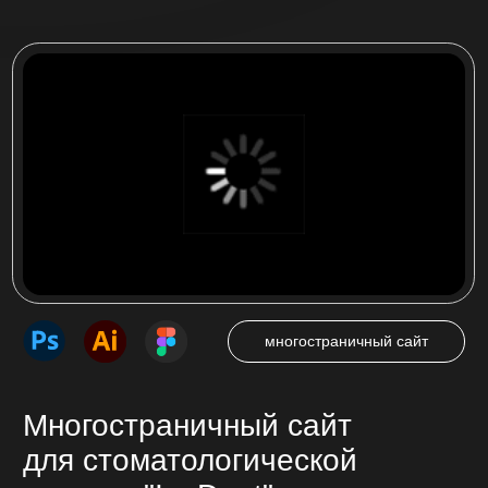
Одностраничный сайт (лендинг), который
побуждает посетителя совершить целевое
действие — нажать на кнопку звонка,
оставить заявку, сделать покупку.
от 25 000 ₽
от 7 до 14 дней
Многостраничный сайт
Страницы сайта с продуманной навигацией
связанные между собой. Подробное
описание предоставляемых услуг, товаров,
представление компании.
от 35 000 ₽
от 14 до 45 дней