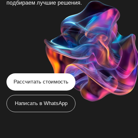
Рассчитать стоимость
Написать в WhatsApp
/
Благовещенск
Главная
Создаём
эффективные сайты
в Благовещенске
с продуманной
структурой, которые
привлекают ваших