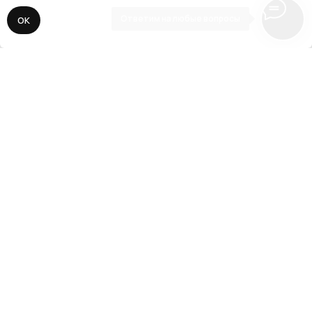
Ответим на любые вопросы
ОК
// 3
Адаптация, SEO, запуск
Делаем адаптацию сайта под все
разрешения экранов мобильных устройств
и планшетов. Подключаем все необходимые
сервисы аналитики, прописываем SEO-
ключи, виджеты и CRM-системы. Публикуем
сайт для поисковой выдачи.
// О нас
Наша задача —