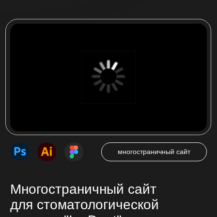
Одностраничный сайт (лендинг), который
побуждает посетителя совершить целевое
действие — нажать на кнопку звонка,
оставить заявку, сделать покупку.
от 25 000 ₽
от 7 до 14 дней
Многостраничный сайт
Страницы сайта с продуманной навигацией
связанные между собой. Подробное
описание предоставляемых услуг, товаров,
представление компании.
от 35 000 ₽
от 14 до 45 дней