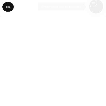
Ответим на любые вопросы
ОК
// 3
Адаптация, SEO, запуск
Делаем адаптацию сайта под все
разрешения экранов мобильных устройств
и планшетов. Подключаем все необходимые
сервисы аналитики, прописываем SEO-
ключи, виджеты и CRM-системы. Публикуем
сайт для поисковой выдачи.
// О нас
Наша задача —