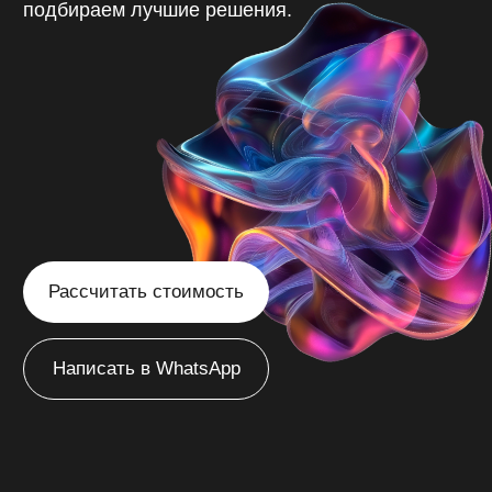
Рассчитать стоимость
Написать в WhatsApp
/
Иркутск
Главная
Создаём
эффективные сайты
в Иркутске
с продуманной
структурой, которые
привлекают ваших