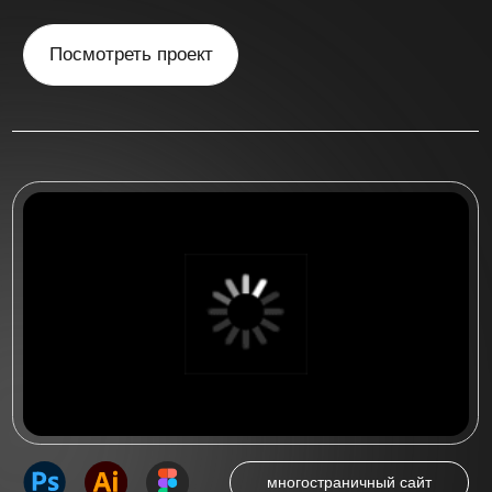
многостраничный сайт
Многостраничный сайт
для стоматологической
клиники "Irs Dent"
Многостраничный сайт на 5 страниц
для стоматологической клиники
«IRS DENT» в Новосибирске
Посмотреть проект
Посмотреть больше работ