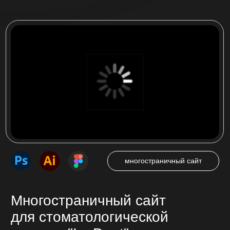
Одностраничный сайт (лендинг), который
побуждает посетителя совершить целевое
действие — нажать на кнопку звонка,
оставить заявку, сделать покупку.
от 25 000 ₽
от 7 до 14 дней
Многостраничный сайт
Страницы сайта с продуманной навигацией
связанные между собой. Подробное
описание предоставляемых услуг, товаров,
представление компании.
от 35 000 ₽
от 14 до 45 дней