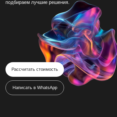
Рассчитать стоимость
Написать в WhatsApp
/
Оренбург
Главная
Создаём
эффективные сайты
в Оренбурге
с продуманной
структурой, которые
привлекают ваших