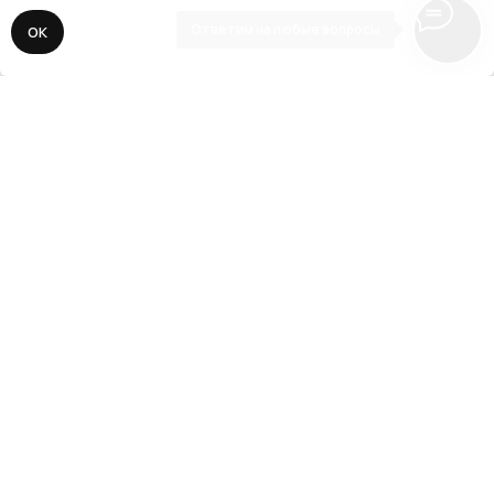
Ответим на любые вопросы
ОК
// 3
Адаптация, SEO, запуск
Делаем адаптацию сайта под все
разрешения экранов мобильных устройств
и планшетов. Подключаем все необходимые
сервисы аналитики, прописываем SEO-
ключи, виджеты и CRM-системы. Публикуем
сайт для поисковой выдачи.
// О нас
Наша задача —