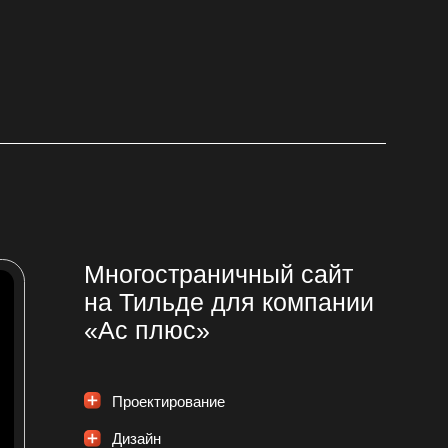
ногостраничный сайт
а Тильде для компании
Ас плюс»
Проектирование
Дизайн
Верстка
Мобильная адаптация
гостраничный сайт на более 500 страниц
я ассоциации сервисных центров
ремонту цифровой техники в России
С плюс»
Посмотреть проект