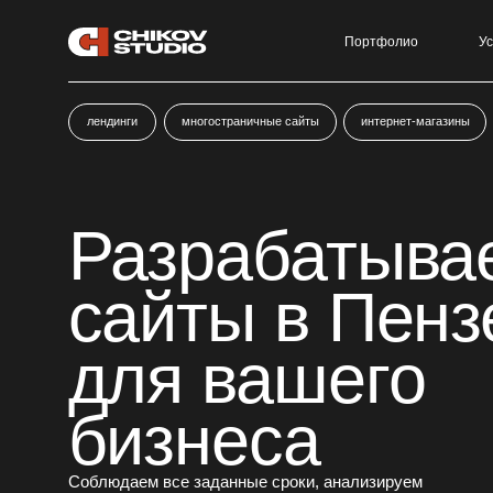
Портфолио
Услуги
лендинги
многостраничные сайты
интернет-магазины
Разрабатывае
сайты в Пензе
для вашего
бизнеса
Соблюдаем все заданные сроки, анализируем
ваш продукт, подбираем лучшие решения.