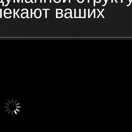
М
н
к
Мно
ком
в 