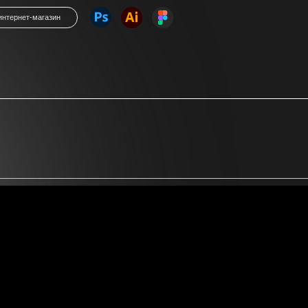
М
н
«
Мно
дл
по 
«А
многостраничный сайт