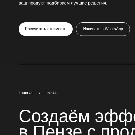
Рассчитать стоимость
Написать в WhatsApp
/
Пенза
Главная
Создаём эффек
в Пензе с проду
которые привле
клиентов.