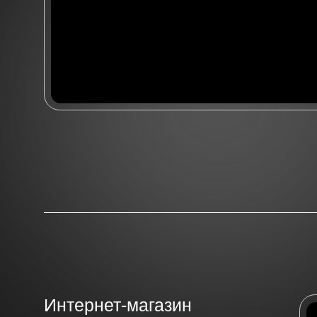
Интернет-магазин
на Тильде для компании
«China sibir»
Проектирование
Дизайн
Верстка