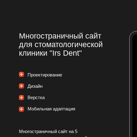
Многостраничный сайт на 5
страниц для стоматологической
клиники «IRS DENT»
в Новосибирске
Посмотреть проект
многостра
// Стоимость