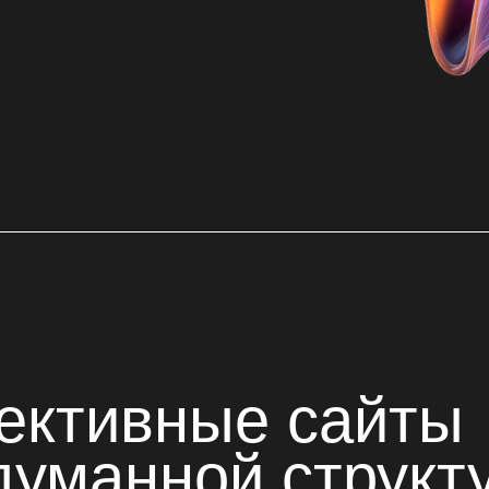
тивные сайты
манной структурой
кают ваших