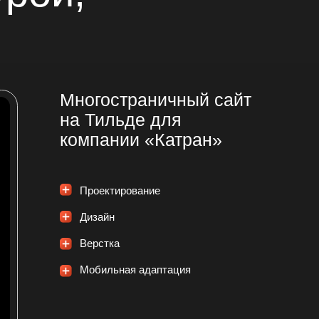
ногостраничный сайт
а Тильде для
омпании «Катран»
Проектирование
Дизайн
Верстка
Мобильная адаптация
гостраничный сайт для компании
плексного оснащения объектов
Кемерово ООО «КАТРАН»
Посмотреть проект