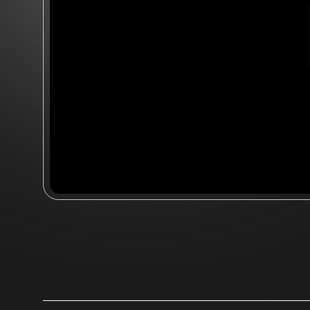
Многостраничный сайт
для стоматологической
клиники "Irs Dent"
Проектирование
Дизайн
Верстка
Мобильная адаптация